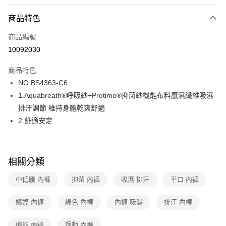
超商取貨付款
商品特色
LINE Pay
商品編號
街口支付
10092030
ATM付款
商品特色
運送方式
NO.BS4363-C6
1.Aquabreath®呼吸紗+Protimo®抑菌紗機能布料感濕纖維吸濕
全家取貨付款
排汗調節 維持身體乾爽舒適
每筆NT$80，滿NT$1,000(含以上)免運費
2.舒適安定
付款後全家取貨
每筆NT$80，滿NT$1,000(含以上)免運費
相關分類
7-11取貨付款
每筆NT$80，滿NT$1,000(含以上)免運費
中低腰 內褲
抑菌 內褲
吸濕 排汗
平口 內褲
付款後7-11取貨
嬪婷 內褲
綠色 內褲
內褲 吸濕
排汗 內褲
每筆NT$80，滿NT$1,000(含以上)免運費
機能 內褲
運動 內褲