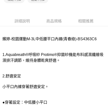
宅配
每筆NT$80，滿NT$1,000(含以上)免運費
離島
詳細說明
商品規格
相關推薦
每筆NT$220
付款後門市自取
每筆NT$80，滿NT$1,000(含以上)免運費
嬪婷-校園運動M-3L中低腰平口內褲(青春綠)-BS4363C6
1.Aquabreath®呼吸紗 Protimo®抑菌紗機能布料感濕纖維吸
濕排汗調節，維持身體乾爽舒適。
2.舒適安定
小平口內褲穿著舒適安定。
●穿著設定：中低腰小平口