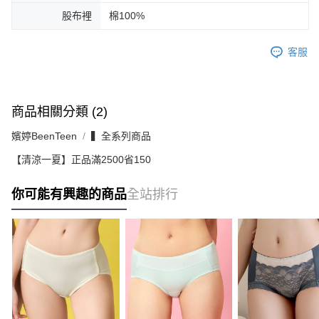
股布裡
棉100%
客服
商品相關分類 (2)
嬪婷BeenTeen
▍全系列商品
【清涼一夏】正品滿2500省150
你可能有興趣的商品
全站排行