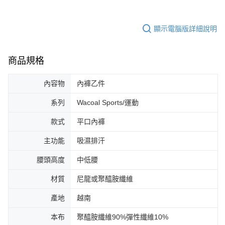
顯示電腦版詳細說明
商品規格
內容物
內褲乙件
系列
Wacoal Sports/運動
款式
平口內褲
主功能
吸濕排汗
腰頭高度
中低腰
材質
尼龍或聚醯胺纖維
產地
越南
本布
聚醯胺纖維90%彈性纖維10%