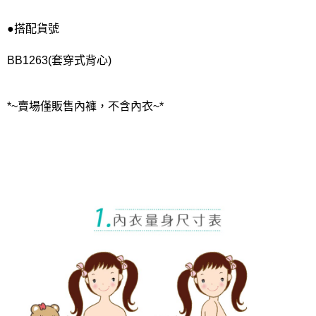
●搭配貨號
BB1263(套穿式背心)
*~賣場僅販售內褲，不含內衣~*