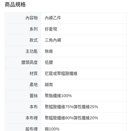
商品規格
內容物
內褲乙件
系列
好愛現
款式
三角內褲
主功能
無痕
腰頭高度
低腰
材質
尼龍或聚醯胺纖維
產地
越南
蕾絲
聚酯纖維100%
本布
聚醯胺纖維75%彈性纖維25%
本布裡
聚醯胺纖維80%彈性纖維20%
股布裡
棉100%