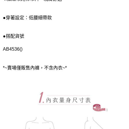
●穿著設定：低腰細帶款
●搭配貨號
AB4536()
*~賣場僅販售內褲，不含內衣~*