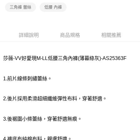
宅配
三角褲 蕾絲
低腰 內褲
每筆NT$80，滿NT$1,000(含以上)免運費
離島
每筆NT$220
詳細說明
商品規格
相關推薦
付款後門市自取
每筆NT$80，滿NT$1,000(含以上)免運費
莎薇-VV好愛現M-LL低腰三角內褲(薄暮綠灰)-AS25363F
1.前片線條刺繡蕾絲。
2.後片採用柔滑超細纖維彈性布料，穿著舒適。
3.後裾圍小條蕾絲，穿著舒適無痕。
4.褲底布純棉布料，親膚舒適。