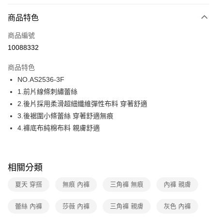
超商取貨付款
商品特色
LINE Pay
商品編號
街口支付
10088332
ATM付款
商品特色
運送方式
NO.AS2536-3F
1.前片線條刺繡蕾絲
全家取貨付款
2.後片採用柔滑超細纖維彈性布料 穿著舒適
每筆NT$80，滿NT$1,000(含以上)免運費
3.後裾圍小條蕾絲 穿著舒適無痕
付款後全家取貨
4.褲底布純棉布料 親膚舒適
每筆NT$80，滿NT$1,000(含以上)免運費
7-11取貨付款
相關分類
每筆NT$80，滿NT$1,000(含以上)免運費
夏天 穿搭
無痕 內褲
三角褲 無痕
內褲 親膚
付款後7-11取貨
每筆NT$80，滿NT$1,000(含以上)免運費
蕾絲 內褲
莎薇 內褲
三角褲 親膚
灰色 內褲