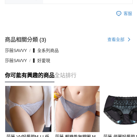
客服
商品相關分類 (3)
查看全部
莎薇SAVVY
▍全系列商品
莎薇SAVVY
▍好愛現
你可能有興趣的商品
全站排行
莎薇-VV好愛現M-LL低
莎薇-輕機能無鋼圈 M-
莎薇-俏麗好愛現 M