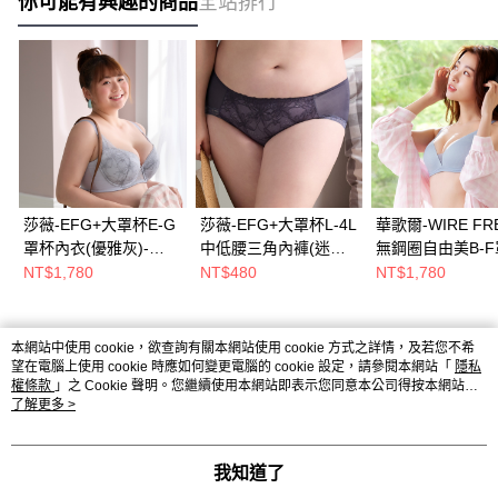
你可能有興趣的商品
全站排行
莎薇-EFG+大罩杯E-G
莎薇-EFG+大罩杯L-4L
華歌爾-WIRE FR
罩杯內衣(優雅灰)-
中低腰三角內褲(迷霧
無鋼圈自由美B-
AB4058FC
藍)-AS2558NR
(澗水藍)-VBB253
NT$1,780
NT$480
NT$1,780
熱門標籤