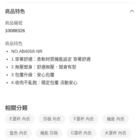
超商取貨付款
商品特色
LINE Pay
商品編號
街口支付
10088326
ATM付款
商品特色
運送方式
NO.AB4058-NR
1.穿著舒適：柔軟材質機能設定 穿著舒適
全家取貨付款
2.無壓塑身：舒適無壓、塑身有型
每筆NT$80，滿NT$1,000(含以上)免運費
3.包覆升級：安心包覆
付款後全家取貨
4.收肉不亂跑：穩定包覆 活動安心
每筆NT$80，滿NT$1,000(含以上)免運費
7-11取貨付款
相關分類
每筆NT$80，滿NT$1,000(含以上)免運費
E罩杯 內衣
莎薇 內衣
F罩杯 內衣
機能 內衣
付款後7-11取貨
每筆NT$80，滿NT$1,000(含以上)免運費
藍色 內衣
機能 莎薇
G罩杯 內衣
大罩杯 內衣