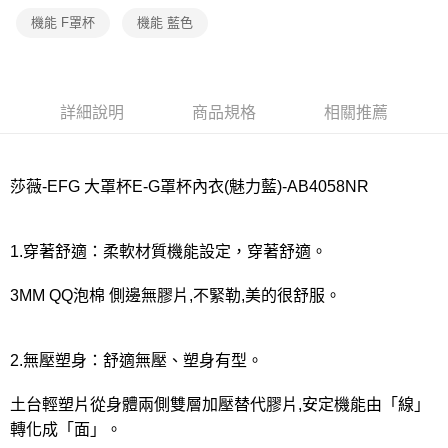
宅配
機能 F罩杯
機能 藍色
每筆NT$80，滿NT$1,000(含以上)免運費
離島
每筆NT$220
詳細說明
商品規格
相關推薦
付款後門市自取
每筆NT$80，滿NT$1,000(含以上)免運費
莎薇-EFG 大罩杯E-G罩杯內衣(魅力藍)-AB4058NR
1.穿著舒適：柔軟材質機能設定，穿著舒適。
3MM QQ泡棉 側邊無膠片,不緊勒,美的很舒服。
2.無壓塑身：舒適無壓、塑身有型。
土台輕塑片從身體兩側雙層加壓替代膠片,安定機能由「線」
轉化成「面」。