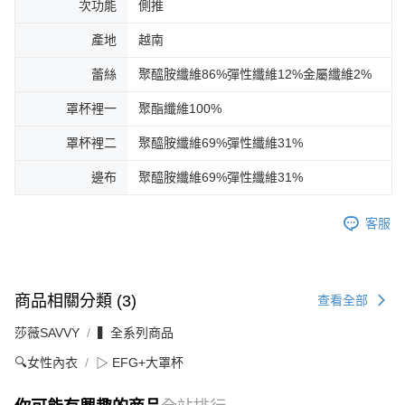
次功能
側推
產地
越南
蕾絲
聚醯胺纖維86%彈性纖維12%金屬纖維2%
罩杯裡一
聚酯纖維100%
罩杯裡二
聚醯胺纖維69%彈性纖維31%
邊布
聚醯胺纖維69%彈性纖維31%
客服
商品相關分類 (3)
查看全部
莎薇SAVVY
▍全系列商品
🔍女性內衣
▷ EFG+大罩杯