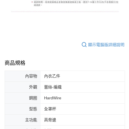
顯示電腦版詳細說明
商品規格
內容物
內衣乙件
外觀
蕾絲-編織
鋼圈
HardWire
型態
全罩杯
主功能
高脅邊