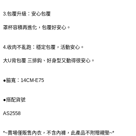
3.包覆升級：安心包覆
罩杯容積再進化，包覆好安心。
4.收肉不亂跑：穩定包覆，活動安心。
大U背包覆 三排鈎、好身型又動得很安心。
●脇寬：14CM-E75
●搭配貨號
AS2558
*~賣場僅販售內衣，不含內褲，此產品不附贈襯墊~*