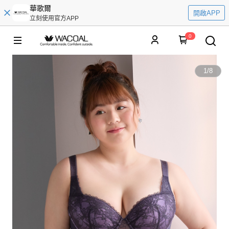
華歌爾
開啟APP
立刻使用官方APP
0
1
/
8