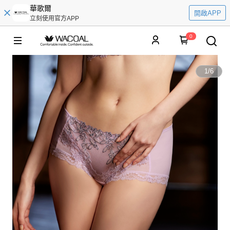
華歌爾
開啟APP
立刻使用官方APP
0
1
/
6