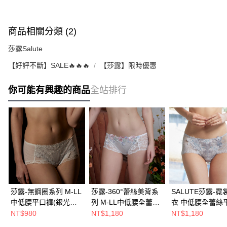
商品相關分類 (2)
莎露Salute
【好評不斷】SALE🔥🔥🔥
【莎露】限時優惠
你可能有興趣的商品
全站排行
莎露-無鋼圈系列 M-LL
莎露-360°蕾絲美背系
SALUTE莎露-霓
中低腰平口褲(銀光白)
列 M-LL中低腰全蕾絲
衣 中低腰全蕾絲
搭配內褲-SS6068WH
平口褲(幻花白)
褲M-LL(羽翼灰)-
NT$980
NT$1,180
NT$1,180
SS6577CR
SS6470FC