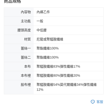
商品規格
內容物
內褲乙件
主功能
一般
腰頭高度
中低腰
材質
尼龍或聚醯胺纖維
蕾絲一
聚酯纖維100%
蕾絲二
聚酯纖維100%
本布
聚醯胺纖維83%彈性纖維17%
本布裡
聚醯胺纖維80%彈性纖維20%
股布裡
聚醯胺纖維54%莫代爾纖維34%彈性纖維
12%
客服