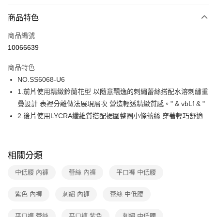
超商取貨付款
商品特色
LINE Pay
商品編號
街口支付
10066639
ATM付款
商品特色
運送方式
NO.SS6068-U6
1.前片使用精緻鈴蘭花型 以隨意飄逸的刺繡蕾絲搭配水溶刺繡重
全家取貨付款
疊設計 表裡分離做法展現層次 營造輕透精緻質感。" & vbLf & "
每筆NT$80，滿NT$1,000(含以上)免運費
2.後片使用LYCRA纖維質搭配裾圍整圈小條蕾絲 穿著輕巧舒適
付款後全家取貨
每筆NT$80，滿NT$1,000(含以上)免運費
相關分類
7-11取貨付款
每筆NT$80，滿NT$1,000(含以上)免運費
中低腰 內褲
蕾絲 內褲
平口褲 中低腰
付款後7-11取貨
紫色 內褲
刺繡 內褲
蕾絲 中低腰
每筆NT$80，滿NT$1,000(含以上)免運費
平口褲 蕾絲
平口褲 紫色
刺繡 中低腰