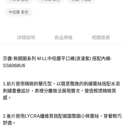
宅配
每筆NT$80，滿NT$1,000(含以上)免運費
中低腰 紫色
離島
每筆NT$220
付款後門市自取
詳細說明
商品規格
相關推薦
每筆NT$80，滿NT$1,000(含以上)免運費
莎露-無鋼圈系列 M-LL中低腰平口褲(浪漫紫) 搭配內褲-
SS6068U6
1.前片使用精緻鈴蘭花型，以隨意飄逸的刺繡蕾絲搭配水溶
刺繡重疊設計，表裡分離做法展現層次，營造輕透精緻質
感。
2.後片使用LYCRA纖維質搭配裾圍整圈小條蕾絲，穿著輕巧
舒適。