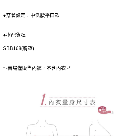
●穿著設定：中低腰平口款
●搭配貨號
SBB168(胸罩)
*~賣場僅販售內褲，不含內衣~*