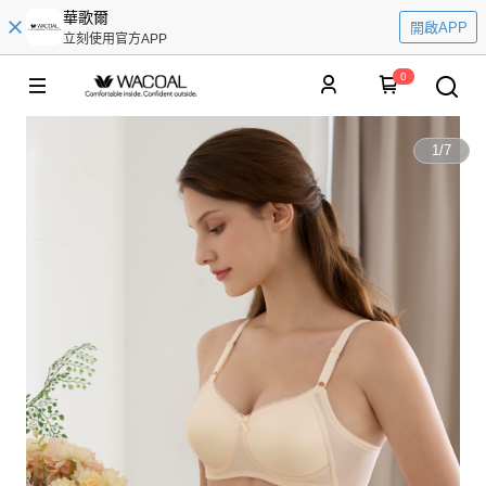
華歌爾
開啟APP
立刻使用官方APP
0
1
/
7