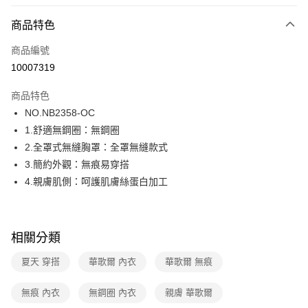
超商取貨付款
商品特色
LINE Pay
商品編號
街口支付
10007319
ATM付款
商品特色
運送方式
NO.NB2358-OC
1.舒適無鋼圈：無鋼圈
全家取貨付款
2.全罩式無縫胸罩：全罩無縫款式
每筆NT$80，滿NT$1,000(含以上)免運費
3.簡約外觀：無痕易穿搭
付款後全家取貨
4.親膚肌側：呵護肌膚絲蛋白加工
每筆NT$80，滿NT$1,000(含以上)免運費
7-11取貨付款
相關分類
每筆NT$80，滿NT$1,000(含以上)免運費
夏天 穿搭
華歌爾 內衣
華歌爾 無痕
付款後7-11取貨
每筆NT$80，滿NT$1,000(含以上)免運費
無痕 內衣
無鋼圈 內衣
親膚 華歌爾