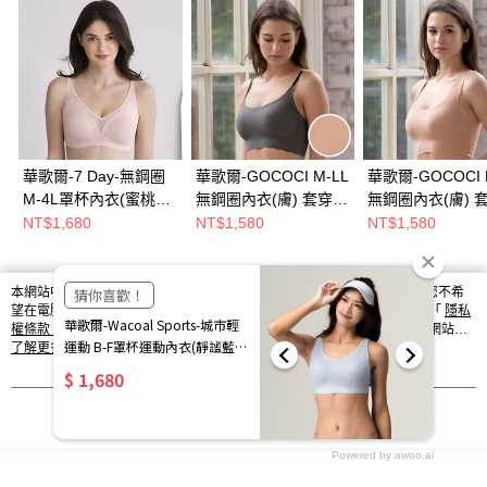
華歌爾-7 Day-無鋼圈
華歌爾-GOCOCI M-LL
華歌爾-GOCOCI 
M-4L罩杯內衣(蜜桃膚)
無鋼圈內衣(膚) 套穿式
無鋼圈內衣(膚) 
NBB233SM
無痕親膚-NB9675PO
無痕親膚-NB966
NT$1,680
NT$1,580
NT$1,580
本網站中使用 cookie，欲查詢有關本網站使用 cookie 方式之詳情，及若您不希
熱門標籤
望在電腦上使用 cookie 時應如何變更電腦的 cookie 設定，請參閱本網站「
隱私
權條款
」之 Cookie 聲明。您繼續使用本網站即表示您同意本公司得按本網站使
用條款之 Cookie 聲明使用 cookie。
了解更多 >
我知道了
Powered by awoo.ai