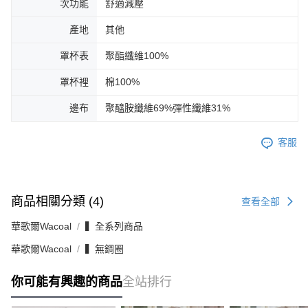
次功能
舒適減壓
產地
其他
罩杯表
聚酯纖維100%
罩杯裡
棉100%
邊布
聚醯胺纖維69%彈性纖維31%
客服
商品相關分類 (4)
查看全部
華歌爾Wacoal
▍全系列商品
華歌爾Wacoal
▍無鋼圈
你可能有興趣的商品
全站排行