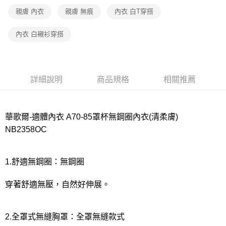
宅配
親膚 內衣
親膚 無痕
內衣 白T穿搭
每筆NT$80，滿NT$1,000(含以上)免運費
離島
內衣 白襯衫穿搭
每筆NT$220
付款後門市自取
每筆NT$80，滿NT$1,000(含以上)免運費
詳細說明
商品規格
相關推薦
華歌爾-適體內衣 A70-85罩杯無鋼圈內衣(清柔膚)
NB2358OC
1.舒適無鋼圈：無鋼圈
穿著舒適無壓，自然好伸展。
2.全罩式無縫胸罩：全罩無縫款式