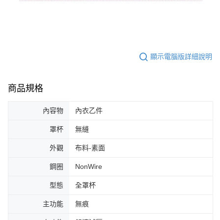
顯示電腦版詳細說明
商品規格
內容物
內衣乙件
罩杯
無縫
外觀
布料-素面
鋼圈
NonWire
型態
全罩杯
主功能
無痕