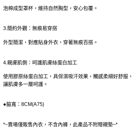
泡棉成型罩杯，維持自然胸型，安心包覆。
3.簡約外觀：無痕易穿搭
外型簡潔，對應貼身外衣，穿著無痕百搭。
4.親膚肌側：呵護肌膚絲蛋白加工
使用膠原絲蛋白加工，具保濕吸汗效果，觸感柔細好舒服，
讓肌膚多一層呵護。
●脇寬：8CM(A75)
*~賣場僅販售內衣，不含內褲，此產品不附贈襯墊~*